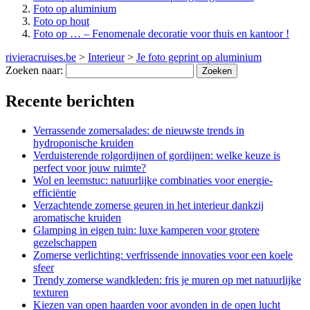
Foto op aluminium
Foto op hout
Foto op … – Fenomenale decoratie voor thuis en kantoor !
rivieracruises.be
>
Interieur
>
Je foto geprint op aluminium
Zoeken naar:
Recente berichten
Verrassende zomersalades: de nieuwste trends in
hydroponische kruiden
Verduisterende rolgordijnen of gordijnen: welke keuze is
perfect voor jouw ruimte?
Wol en leemstuc: natuurlijke combinaties voor energie-
efficiëntie
Verzachtende zomerse geuren in het interieur dankzij
aromatische kruiden
Glamping in eigen tuin: luxe kamperen voor grotere
gezelschappen
Zomerse verlichting: verfrissende innovaties voor een koele
sfeer
Trendy zomerse wandkleden: fris je muren op met natuurlijke
texturen
Kiezen van open haarden voor avonden in de open lucht