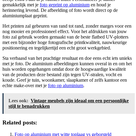
gemakkelijk met je
foto geprint op aluminium
en houd je
herinnering levend. De afbeelding of foto wordt direct op de
aluminiumplaat geprint.
Het printen zal gebeuren van rand tot rand, zonder marges voor een
nog mooier en professioneel effect. Voor het afdrukken van jouw
foto zal gebruik worden gemaakt van de beste flatbed UV-plotters
met een bijzonder hoge fotografische printkwaliteit, nauwkeurige
positionering en tegelijkertijd een echt groot werkgebied.
Sta verbaasd van het prachtige resultaat en doe eens echt iets unieks
met je foto. De aluminium afbeeldingen kunnen overal in en om het
huis worden opgehangen omdat door de hoogwaardige kwaliteit
van de producten deze bestand zijn tegen UV-stralen, vocht en
koude. Geef je tuin, woonkamer, slaapkamer of zelfs kantoor een
echte make-over met je
foto op aluminium
.
Lees ook:
Vintage meubels zijn ideaal om een persoonlijke
stijl te benadrukken
Related posts:
Foto op aluminium met witte toplaag vs geborsteld