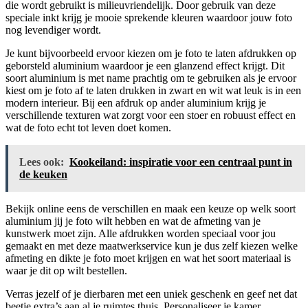
die wordt gebruikt is milieuvriendelijk. Door gebruik van deze
speciale inkt krijg je mooie sprekende kleuren waardoor jouw foto
nog levendiger wordt.
Je kunt bijvoorbeeld ervoor kiezen om je foto te laten afdrukken op
geborsteld aluminium waardoor je een glanzend effect krijgt. Dit
soort aluminium is met name prachtig om te gebruiken als je ervoor
kiest om je foto af te laten drukken in zwart en wit wat leuk is in een
modern interieur. Bij een afdruk op ander aluminium krijg je
verschillende texturen wat zorgt voor een stoer en robuust effect en
wat de foto echt tot leven doet komen.
Lees ook:
Kookeiland: inspiratie voor een centraal punt in
de keuken
Bekijk online eens de verschillen en maak een keuze op welk soort
aluminium jij je foto wilt hebben en wat de afmeting van je
kunstwerk moet zijn. Alle afdrukken worden speciaal voor jou
gemaakt en met deze maatwerkservice kun je dus zelf kiezen welke
afmeting en dikte je foto moet krijgen en wat het soort materiaal is
waar je dit op wilt bestellen.
Verras jezelf of je dierbaren met een uniek geschenk en geef net dat
beetje extra’s aan al je ruimtes thuis. Personaliseer je kamer