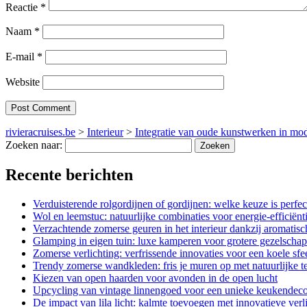
Reactie
*
Naam
*
E-mail
*
Website
rivieracruises.be
>
Interieur
>
Integratie van oude kunstwerken in mod
Zoeken naar:
Recente berichten
Verduisterende rolgordijnen of gordijnen: welke keuze is perfe
Wol en leemstuc: natuurlijke combinaties voor energie-efficiënt
Verzachtende zomerse geuren in het interieur dankzij aromatisc
Glamping in eigen tuin: luxe kamperen voor grotere gezelscha
Zomerse verlichting: verfrissende innovaties voor een koele sfe
Trendy zomerse wandkleden: fris je muren op met natuurlijke t
Kiezen van open haarden voor avonden in de open lucht
Upcycling van vintage linnengoed voor een unieke keukendec
De impact van lila licht: kalmte toevoegen met innovatieve verl