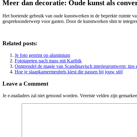
Meer dan decoratie: Oude kunst als convers
Het boeiende gebruik van oude kunstwerken in de beperkte ruimte van 
gespreksonderwerp voor gasten. Door de kunstwerken slim te integre
Related posts:
Je foto geprint op aluminium
Fototapeten nach mass mit Karibik
Ontgrendel de magie van Scandinavisch interieurontwerp: tips e
Hoe je slaapkamermeubels kiest die passen bij jouw stijl
Leave a Comment
Je e-mailadres zal niet getoond worden.
Vereiste velden zijn gemarke