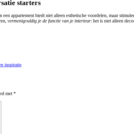
atie starters
een appartement biedt niet alleen esthetische voordelen, maar stimulee
ren,
vermenigvuldig je de functie van je interieur
: het is niet alleen dec
n inspiratie
erd met
*