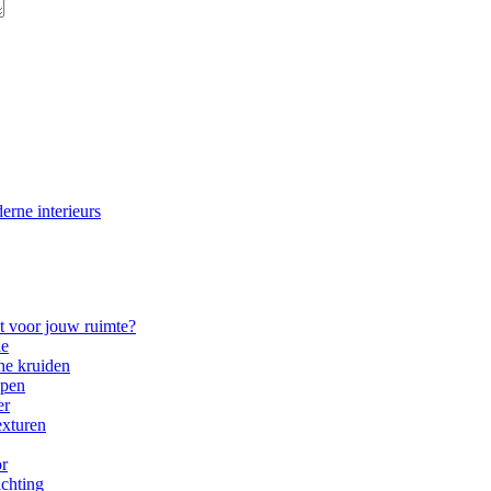
erne interieurs
ct voor jouw ruimte?
ie
he kruiden
ppen
er
exturen
or
ichting