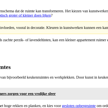
renschema dat de ruimte kan transformeren. Het kiezen van kunstwerke
isch groter of kleiner doen lijken
?
ïnvloeden, vooral in decoratie. Kleuren in kunstwerken kunnen een kame
s zachte perzik- of lavendeltinten, kan een kleiner appartement ruimer 
imtes
an bijvoorbeeld keukenruimtes en werkplekken. Door kunst in keukens te
ers zorgen voor een vrolijke sfeer
met hoge rekken en planken, en kies voor
gesloten opbergruimte
om orde