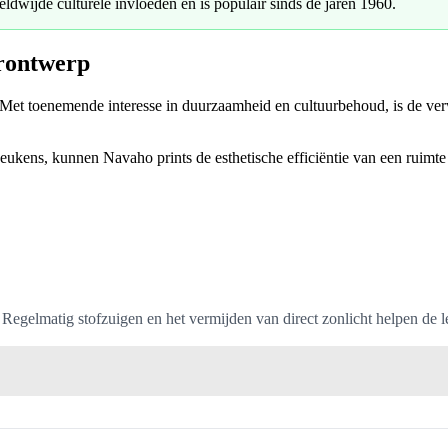
dwijde culturele invloeden en is populair sinds de jaren 1960.
urontwerp
. Met toenemende interesse in duurzaamheid en cultuurbehoud, is de ver
eukens, kunnen Navaho prints de esthetische efficiëntie van een ruimte 
 Regelmatig stofzuigen en het vermijden van direct zonlicht helpen de 