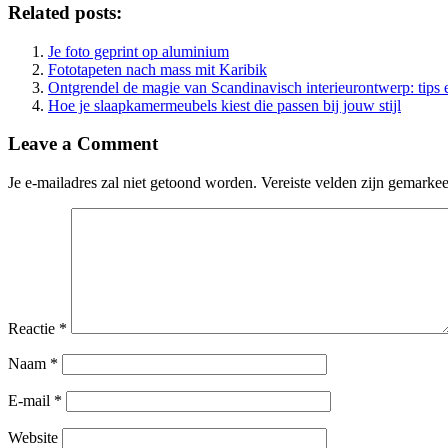
Related posts:
Je foto geprint op aluminium
Fototapeten nach mass mit Karibik
Ontgrendel de magie van Scandinavisch interieurontwerp: tips e
Hoe je slaapkamermeubels kiest die passen bij jouw stijl
Leave a Comment
Je e-mailadres zal niet getoond worden.
Vereiste velden zijn gemarke
Reactie
*
Naam
*
E-mail
*
Website