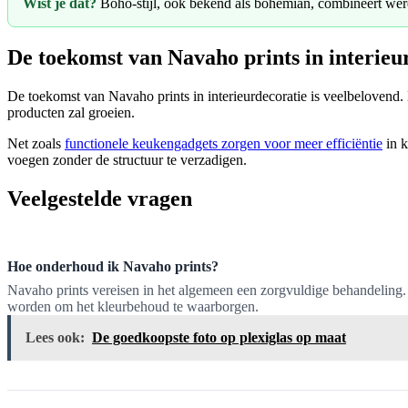
Wist je dat?
Boho-stijl, ook bekend als bohemian, combineert werel
De toekomst van Navaho prints in interie
De toekomst van Navaho prints in interieurdecoratie is veelbelovend
producten zal groeien.
Net zoals
functionele keukengadgets zorgen voor meer efficiëntie
in k
voegen zonder de structuur te verzadigen.
Veelgestelde vragen
Hoe onderhoud ik Navaho prints?
Navaho prints vereisen in het algemeen een zorgvuldige behandeling.
worden om het kleurbehoud te waarborgen.
Lees ook:
De goedkoopste foto op plexiglas op maat