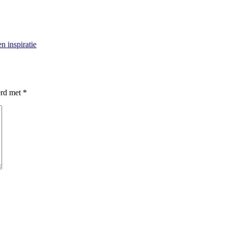
n inspiratie
erd met
*