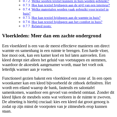
Welke soorten textiel kunnen in huis worden gebruikt?
Hoe kan textiel bijdragen aan de stijl van een interieur?
Welke materialen worden vaak gebruikt voor textiel in
huis?
Hoe kan textiel bijdragen aan de warmte in huis?
Hoe kan textiel bijdragen aan het comfort in huis?
Related posts:
Vloerkleden: Meer dan een zachte ondergrond
Een vloerkleed is een van de meest effectieve manieren om direct
warmte en samenhang in een ruimte te brengen. Een harde vloer,
hoe mooi ook, kan een kamer koel en hol laten aanvoelen. Een
kleed dempt niet alleen het geluid van voetstappen en stemmen,
waardoor de akoestiek aangenamer wordt, maar het voelt ook
letterlijk warmer aan je voeten.
Functioneel gezien bakent een vloerkleed een zone af. In een open
woonkamer kan een kleed bijvoorbeeld de zithoek definiëren. Het
wordt een eiland waarop de bank, fauteuils en salontafel
samenkomen, waardoor een gevoel van eenheid ontstaat. Zonder dit
kleed lijken de meubels soms wat verloren in de ruimte te zweven.
De afmeting is hierbij cruciaal: kies een kleed dat groot genoeg is
zodat op zijn minst de voorpoten van je zitmeubels erop kunnen
staan.