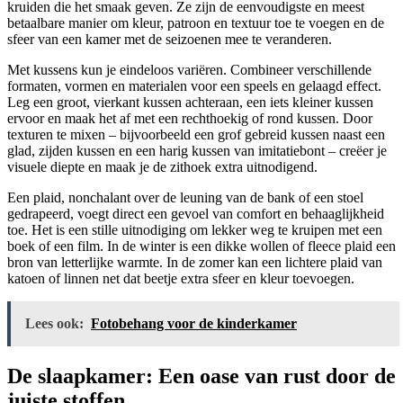
kruiden die het smaak geven. Ze zijn de eenvoudigste en meest
betaalbare manier om kleur, patroon en textuur toe te voegen en de
sfeer van een kamer met de seizoenen mee te veranderen.
Met kussens kun je eindeloos variëren. Combineer verschillende
formaten, vormen en materialen voor een speels en gelaagd effect.
Leg een groot, vierkant kussen achteraan, een iets kleiner kussen
ervoor en maak het af met een rechthoekig of rond kussen. Door
texturen te mixen – bijvoorbeeld een grof gebreid kussen naast een
glad, zijden kussen en een harig kussen van imitatiebont – creëer je
visuele diepte en maak je de zithoek extra uitnodigend.
Een plaid, nonchalant over de leuning van de bank of een stoel
gedrapeerd, voegt direct een gevoel van comfort en behaaglijkheid
toe. Het is een stille uitnodiging om lekker weg te kruipen met een
boek of een film. In de winter is een dikke wollen of fleece plaid een
bron van letterlijke warmte. In de zomer kan een lichtere plaid van
katoen of linnen net dat beetje extra sfeer en kleur toevoegen.
Lees ook:
Fotobehang voor de kinderkamer
De slaapkamer: Een oase van rust door de
juiste stoffen