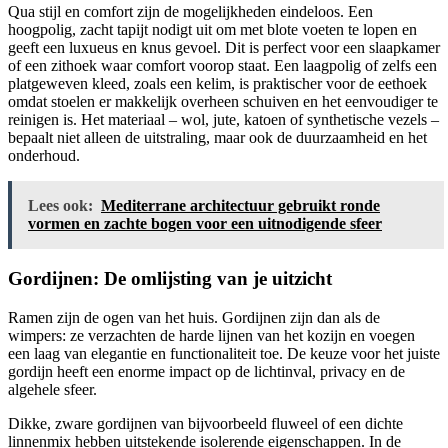
Qua stijl en comfort zijn de mogelijkheden eindeloos. Een
hoogpolig, zacht tapijt nodigt uit om met blote voeten te lopen en
geeft een luxueus en knus gevoel. Dit is perfect voor een slaapkamer
of een zithoek waar comfort voorop staat. Een laagpolig of zelfs een
platgeweven kleed, zoals een kelim, is praktischer voor de eethoek
omdat stoelen er makkelijk overheen schuiven en het eenvoudiger te
reinigen is. Het materiaal – wol, jute, katoen of synthetische vezels –
bepaalt niet alleen de uitstraling, maar ook de duurzaamheid en het
onderhoud.
Lees ook:
Mediterrane architectuur gebruikt ronde
vormen en zachte bogen voor een uitnodigende sfeer
Gordijnen: De omlijsting van je uitzicht
Ramen zijn de ogen van het huis. Gordijnen zijn dan als de
wimpers: ze verzachten de harde lijnen van het kozijn en voegen
een laag van elegantie en functionaliteit toe. De keuze voor het juiste
gordijn heeft een enorme impact op de lichtinval, privacy en de
algehele sfeer.
Dikke, zware gordijnen van bijvoorbeeld fluweel of een dichte
linnenmix hebben uitstekende isolerende eigenschappen. In de