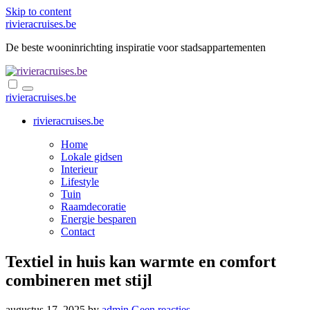
Skip to content
rivieracruises.be
De beste wooninrichting inspiratie voor stadsappartementen
rivieracruises.be
rivieracruises.be
Home
Lokale gidsen
Interieur
Lifestyle
Tuin
Raamdecoratie
Energie besparen
Contact
Textiel in huis kan warmte en comfort
combineren met stijl
augustus 17, 2025
by
admin
Geen reacties