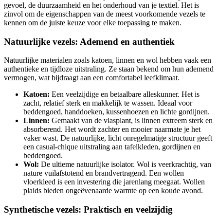
gevoel, de duurzaamheid en het onderhoud van je textiel. Het is
zinvol om de eigenschappen van de meest voorkomende vezels te
kennen om de juiste keuze voor elke toepassing te maken.
Natuurlijke vezels: Ademend en authentiek
Natuurlijke materialen zoals katoen, linnen en wol hebben vaak een
authentieke en tijdloze uitstraling. Ze staan bekend om hun ademend
vermogen, wat bijdraagt aan een comfortabel leefklimaat.
Katoen:
Een veelzijdige en betaalbare alleskunner. Het is
zacht, relatief sterk en makkelijk te wassen. Ideaal voor
beddengoed, handdoeken, kussenhoezen en lichte gordijnen.
Linnen:
Gemaakt van de vlasplant, is linnen extreem sterk en
absorberend. Het wordt zachter en mooier naarmate je het
vaker wast. De natuurlijke, licht onregelmatige structuur geeft
een casual-chique uitstraling aan tafelkleden, gordijnen en
beddengoed.
Wol:
De ultieme natuurlijke isolator. Wol is veerkrachtig, van
nature vuilafstotend en brandvertragend. Een wollen
vloerkleed is een investering die jarenlang meegaat. Wollen
plaids bieden ongeëvenaarde warmte op een koude avond.
Synthetische vezels: Praktisch en veelzijdig