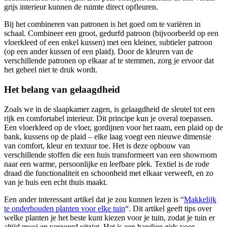
grijs interieur kunnen de ruimte direct opfleuren.
Bij het combineren van patronen is het goed om te variëren in
schaal. Combineer een groot, gedurfd patroon (bijvoorbeeld op een
vloerkleed of een enkel kussen) met een kleiner, subtieler patroon
(op een ander kussen of een plaid). Door de kleuren van de
verschillende patronen op elkaar af te stemmen, zorg je ervoor dat
het geheel niet te druk wordt.
Het belang van gelaagdheid
Zoals we in de slaapkamer zagen, is gelaagdheid de sleutel tot een
rijk en comfortabel interieur. Dit principe kun je overal toepassen.
Een vloerkleed op de vloer, gordijnen voor het raam, een plaid op de
bank, kussens op de plaid – elke laag voegt een nieuwe dimensie
van comfort, kleur en textuur toe. Het is deze opbouw van
verschillende stoffen die een huis transformeert van een showroom
naar een warme, persoonlijke en leefbare plek. Textiel is de rode
draad die functionaliteit en schoonheid met elkaar verweeft, en zo
van je huis een echt thuis maakt.
Een ander interessant artikel dat je zou kunnen lezen is “
Makkelijk
te onderhouden planten voor elke tuin
“. Dit artikel geeft tips over
welke planten je het beste kunt kiezen voor je tuin, zodat je tuin er
altijd mooi en verzorgd uitziet. Het is een handige gids voor