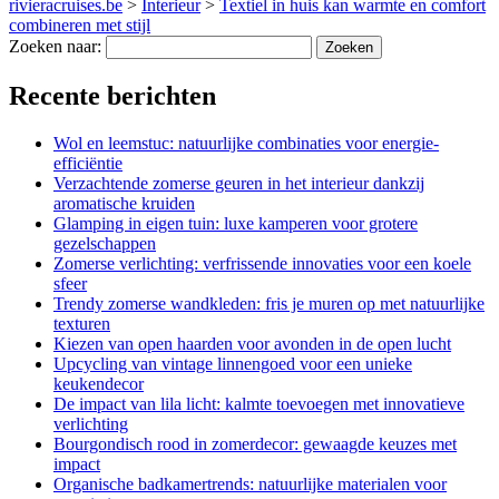
rivieracruises.be
>
Interieur
>
Textiel in huis kan warmte en comfort
combineren met stijl
Zoeken naar:
Recente berichten
Wol en leemstuc: natuurlijke combinaties voor energie-
efficiëntie
Verzachtende zomerse geuren in het interieur dankzij
aromatische kruiden
Glamping in eigen tuin: luxe kamperen voor grotere
gezelschappen
Zomerse verlichting: verfrissende innovaties voor een koele
sfeer
Trendy zomerse wandkleden: fris je muren op met natuurlijke
texturen
Kiezen van open haarden voor avonden in de open lucht
Upcycling van vintage linnengoed voor een unieke
keukendecor
De impact van lila licht: kalmte toevoegen met innovatieve
verlichting
Bourgondisch rood in zomerdecor: gewaagde keuzes met
impact
Organische badkamertrends: natuurlijke materialen voor