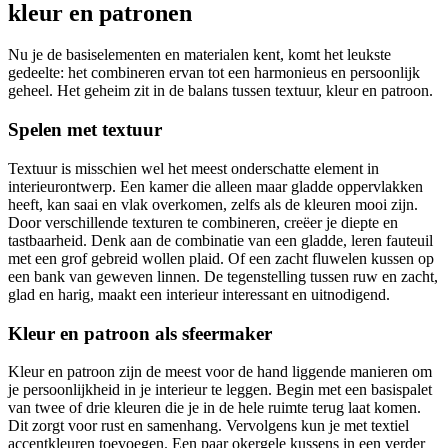
kleur en patronen
Nu je de basiselementen en materialen kent, komt het leukste
gedeelte: het combineren ervan tot een harmonieus en persoonlijk
geheel. Het geheim zit in de balans tussen textuur, kleur en patroon.
Spelen met textuur
Textuur is misschien wel het meest onderschatte element in
interieurontwerp. Een kamer die alleen maar gladde oppervlakken
heeft, kan saai en vlak overkomen, zelfs als de kleuren mooi zijn.
Door verschillende texturen te combineren, creëer je diepte en
tastbaarheid. Denk aan de combinatie van een gladde, leren fauteuil
met een grof gebreid wollen plaid. Of een zacht fluwelen kussen op
een bank van geweven linnen. De tegenstelling tussen ruw en zacht,
glad en harig, maakt een interieur interessant en uitnodigend.
Kleur en patroon als sfeermaker
Kleur en patroon zijn de meest voor de hand liggende manieren om
je persoonlijkheid in je interieur te leggen. Begin met een basispalet
van twee of drie kleuren die je in de hele ruimte terug laat komen.
Dit zorgt voor rust en samenhang. Vervolgens kun je met textiel
accentkleuren toevoegen. Een paar okergele kussens in een verder