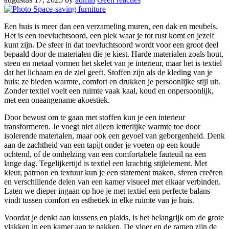
Een huis is meer dan een verzameling muren, een dak en meubels.
Het is een toevluchtsoord, een plek waar je tot rust komt en jezelf
kunt zijn. De sfeer in dat toevluchtsoord wordt voor een groot deel
bepaald door de materialen die je kiest. Harde materialen zoals hout,
steen en metaal vormen het skelet van je interieur, maar het is textiel
dat het lichaam en de ziel geeft. Stoffen zijn als de kleding van je
huis: ze bieden warmte, comfort en drukken je persoonlijke stijl uit.
Zonder textiel voelt een ruimte vaak kaal, koud en onpersoonlijk,
met een onaangename akoestiek.
Door bewust om te gaan met stoffen kun je een interieur
transformeren. Je voegt niet alleen letterlijke warmte toe door
isolerende materialen, maar ook een gevoel van geborgenheid. Denk
aan de zachtheid van een tapijt onder je voeten op een koude
ochtend, of de omhelzing van een comfortabele fauteuil na een
lange dag. Tegelijkertijd is textiel een krachtig stijlelement. Met
kleur, patroon en textuur kun je een statement maken, sferen creëren
en verschillende delen van een kamer visueel met elkaar verbinden.
Laten we dieper ingaan op hoe je met textiel een perfecte balans
vindt tussen comfort en esthetiek in elke ruimte van je huis.
Voordat je denkt aan kussens en plaids, is het belangrijk om de grote
vlakken in een kamer aan te pakken. De vloer en de ramen zijn de