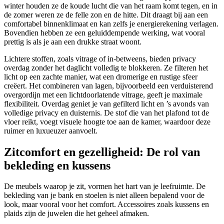
winter houden ze de koude lucht die van het raam komt tegen, en in
de zomer weren ze de felle zon en de hitte. Dit draagt bij aan een
comfortabel binnenklimaat en kan zelfs je energierekening verlagen.
Bovendien hebben ze een geluiddempende werking, wat vooral
prettig is als je aan een drukke straat woont.
Lichtere stoffen, zoals vitrage of in-betweens, bieden privacy
overdag zonder het daglicht volledig te blokkeren. Ze filteren het
licht op een zachte manier, wat een dromerige en rustige sfeer
creëert. Het combineren van lagen, bijvoorbeeld een verduisterend
overgordijn met een lichtdoorlatende vitrage, geeft je maximale
flexibiliteit. Overdag geniet je van gefilterd licht en ’s avonds van
volledige privacy en duisternis. De stof die van het plafond tot de
vloer reikt, voegt visuele hoogte toe aan de kamer, waardoor deze
ruimer en luxueuzer aanvoelt.
Zitcomfort en gezelligheid: De rol van
bekleding en kussens
De meubels waarop je zit, vormen het hart van je leefruimte. De
bekleding van je bank en stoelen is niet alleen bepalend voor de
look, maar vooral voor het comfort. Accessoires zoals kussens en
plaids zijn de juwelen die het geheel afmaken.