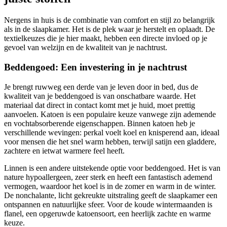
Nergens in huis is de combinatie van comfort en stijl zo belangrijk
als in de slaapkamer. Het is de plek waar je herstelt en oplaadt. De
textielkeuzes die je hier maakt, hebben een directe invloed op je
gevoel van welzijn en de kwaliteit van je nachtrust.
Beddengoed: Een investering in je nachtrust
Je brengt ruwweg een derde van je leven door in bed, dus de
kwaliteit van je beddengoed is van onschatbare waarde. Het
materiaal dat direct in contact komt met je huid, moet prettig
aanvoelen. Katoen is een populaire keuze vanwege zijn ademende
en vochtabsorberende eigenschappen. Binnen katoen heb je
verschillende wevingen: perkal voelt koel en knisperend aan, ideaal
voor mensen die het snel warm hebben, terwijl satijn een gladdere,
zachtere en ietwat warmere feel heeft.
Linnen is een andere uitstekende optie voor beddengoed. Het is van
nature hypoallergeen, zeer sterk en heeft een fantastisch ademend
vermogen, waardoor het koel is in de zomer en warm in de winter.
De nonchalante, licht gekreukte uitstraling geeft de slaapkamer een
ontspannen en natuurlijke sfeer. Voor de koude wintermaanden is
flanel, een opgeruwde katoensoort, een heerlijk zachte en warme
keuze.