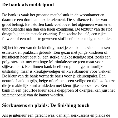
De bank als middelpunt
De bank is vaak het grootste meubelstuk in de woonkamer en
daarmee een dominant textiel-element. De stofkeuze is hier van
groot belang. Een stoffen bank voelt over het algemeen warmer en
uitnodigender aan dan een leren exemplaar. De textuur van de stof
draagt bij aan de tactiele ervaring. Een zachte bouclé, een rijke
fluweel of een robuuste geweven stof heeft elk een eigen karakter.
Bij het kiezen van de bekleding moet je een balans vinden tussen
esthetiek en praktisch gebruik. Een gezin met jonge kinderen of
huisdieren heeft baat bij een sterke, vlekbestendige stof, zoals een
polyester-mix met een hoge Martindale-score (een maat voor
slijtvastheid). Een linnen bank heeft een prachtige, natuurlijke
uitstraling, maar is kreukgevoeliger en kwetsbaarder voor vlekken.
De kleur van de bank vormt de basis voor je kleurenpalet. Een
neutrale bank in grijs, beige of crème is een veilige en tijdloze keuze
die je makkelijk kunt aankleden met kleurrijke accessoires. Een
bank in een gedurfde kleur zoals diepgroen of okergeel kan juist het
statement-stuk van de kamer worden.
Sierkussens en plaids: De finishing touch
Als je interieur een gerecht was, dan zijn sierkussens en plaids de